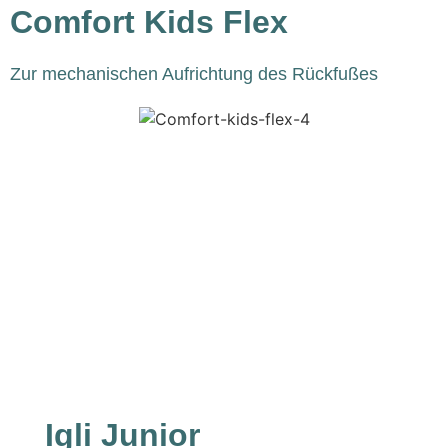
Comfort Kids Flex
Passiveinlagen
Zur mechanischen Aufrichtung des Rückfußes​
Unsere
Passiveinlagen
geben
mechanische
Impulse
zur
Aufrichtung
der
Fußgewölbe
Igli Junior