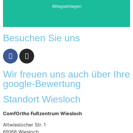
Mehr Infos
Alltagseinlagen
Besuchen Sie uns
Wir freuen uns auch über Ihre
google-Bewertung
Standort Wiesloch
ComfOrtho Fußzentrum Wiesloch
Altwieslocher Str. 1
69168 Wiesloch